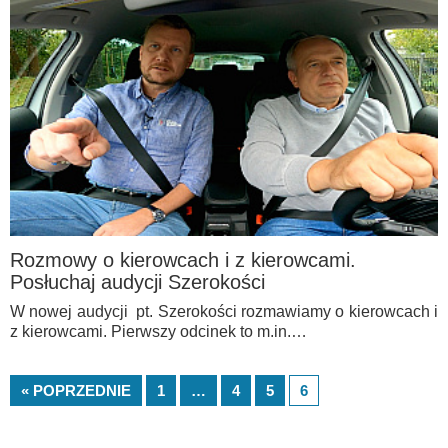
Rozmowy o kierowcach i z kierowcami.
Posłuchaj audycji Szerokości
W nowej audycji pt. Szerokości rozmawiamy o kierowcach i
z kierowcami. Pierwszy odcinek to m.in.…
« POPRZEDNIE
1
…
4
5
6