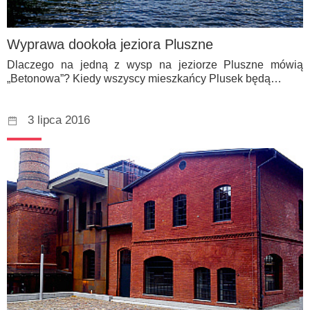
Wyprawa dookoła jeziora Pluszne
Dlaczego na jedną z wysp na jeziorze Pluszne mówią
„Betonowa”? Kiedy wszyscy mieszkańcy Plusek będą…
3 lipca 2016