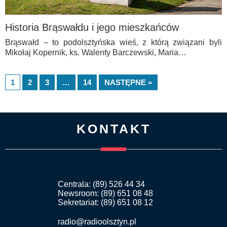
Historia Brąswałdu i jego mieszkańców
Brąswałd – to podolsztyńska wieś, z którą związani byli
Mikołaj Kopernik, ks. Walenty Barczewski, Maria…
1
2
3
…
14
NASTĘPNE »
KONTAKT
Centrala: (89) 526 44 34
Newsroom: (89) 651 08 48
Sekretariat: (89) 651 08 12
radio@radioolsztyn.pl