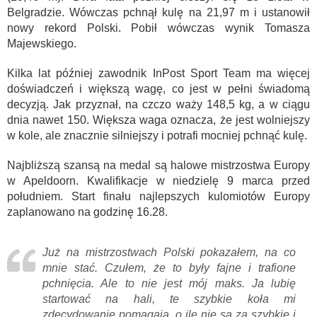
Belgradzie. Wówczas pchnął kulę na 21,97 m i ustanowił
nowy rekord Polski. Pobił wówczas wynik Tomasza
Majewskiego.
Kilka lat później zawodnik InPost Sport Team ma więcej
doświadczeń i większą wagę, co jest w pełni świadomą
decyzją. Jak przyznał, na czczo waży 148,5 kg, a w ciągu
dnia nawet 150. Większa waga oznacza, że jest wolniejszy
w kole, ale znacznie silniejszy i potrafi mocniej pchnąć kulę.
Najbliższą szansą na medal są halowe mistrzostwa Europy
w Apeldoorn. Kwalifikacje w niedzielę 9 marca przed
południem. Start finału najlepszych kulomiotów Europy
zaplanowano na godzinę 16.28.
Już na mistrzostwach Polski pokazałem, na co
mnie stać. Czułem, że to były fajne i trafione
pchnięcia. Ale to nie jest mój maks. Ja lubię
startować na hali, te szybkie koła mi
zdecydowanie pomagają, o ile nie są za szybkie i