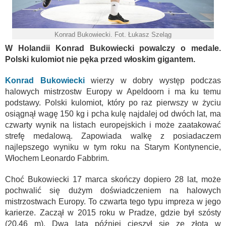
Konrad Bukowiecki. Fot. Łukasz Szeląg
W Holandii Konrad Bukowiecki powalczy o medale.
Polski kulomiot nie pęka przed włoskim gigantem.
Konrad Bukowiecki
wierzy w dobry występ podczas
halowych mistrzostw Europy w Apeldoorn i ma ku temu
podstawy. Polski kulomiot, który po raz pierwszy w życiu
osiągnął wagę 150 kg i pcha kulę najdalej od dwóch lat, ma
czwarty wynik na listach europejskich i może zaatakować
strefę medalową. Zapowiada walkę z posiadaczem
najlepszego wyniku w tym roku na Starym Kontynencie,
Włochem Leonardo Fabbrim.
Choć Bukowiecki 17 marca skończy dopiero 28 lat, może
pochwalić się dużym doświadczeniem na halowych
mistrzostwach Europy. To czwarta tego typu impreza w jego
karierze. Zaczął w 2015 roku w Pradze, gdzie był szósty
(20,46 m). Dwa lata później cieszył się ze złota w