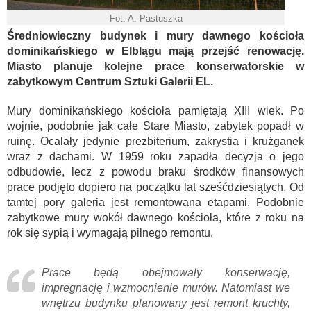
Fot. A. Pastuszka
Średniowieczny budynek i mury dawnego kościoła
dominikańskiego w Elblągu mają przejść renowację.
Miasto planuje kolejne prace konserwatorskie w
zabytkowym Centrum Sztuki Galerii EL.
Mury dominikańskiego kościoła pamiętają XIII wiek. Po
wojnie, podobnie jak całe Stare Miasto, zabytek popadł w
ruinę. Ocalały jedynie prezbiterium, zakrystia i krużganek
wraz z dachami. W 1959 roku zapadła decyzja o jego
odbudowie, lecz z powodu braku środków finansowych
prace podjęto dopiero na początku lat sześćdziesiątych. Od
tamtej pory galeria jest remontowana etapami. Podobnie
zabytkowe mury wokół dawnego kościoła, które z roku na
rok się sypią i wymagają pilnego remontu.
Prace będą obejmowały konserwację,
impregnację i wzmocnienie murów. Natomiast we
wnętrzu budynku planowany jest remont kruchty,