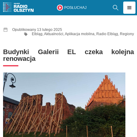
POSŁUCHAJ
Opublikowany 13 lutego 2025
Elbląg
,
Aktualności
,
Aplikacja mobilna
,
Radio Elbląg
,
Regiony
Budynki Galerii EL czeka kolejna
renowacja