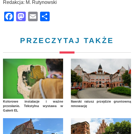
Redakcja: M. Rutynowski
Facebook
Mastodon
Email
Share
PRZECZYTAJ TAKŻE
Kolorowe instalacje i ważne
Iławski ratusz przejdzie gruntowną
przesłanie. Tekstylna wystawa w
renowację
Galerii EL