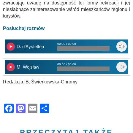
zwracając uwagę na dostępność tej formy rekreacji i jej
niesłabnące zainteresowanie wśród mieszkańców regionu i
turystów.
Posłuchaj rozmów
00:00 / 00:00
D. d’Aystetten
00:00 / 00:00
M. Wojsław
Redakcja: B. Świerkowska-Chromy
Facebook
Mastodon
Email
Share
PRZECZYTAJ TAKŻE