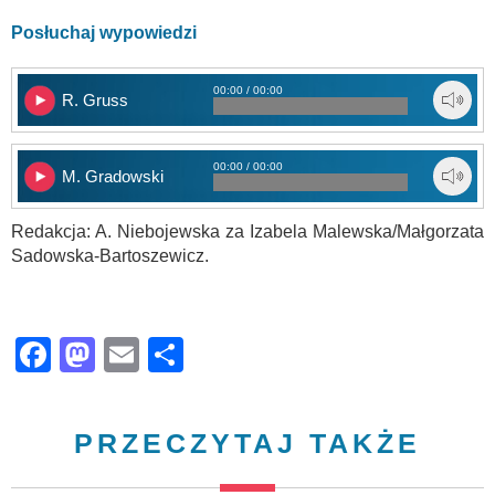
Posłuchaj wypowiedzi
00:00 / 00:00
R. Gruss
00:00 / 00:00
M. Gradowski
Redakcja: A. Niebojewska za Izabela Malewska/Małgorzata
Sadowska-Bartoszewicz.
Facebook
Mastodon
Email
Share
PRZECZYTAJ TAKŻE