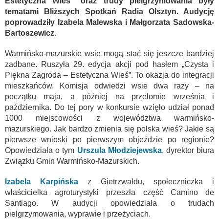
Estetyczna Wieś” oraz trudy pielgrzymowania były
tematami Bliższych Spotkań Radia Olsztyn. Audycję
poprowadziły Izabela Malewska i Małgorzata Sadowska-
Bartoszewicz.
Warmińsko-mazurskie wsie mogą stać się jeszcze bardziej
zadbane. Ruszyła 29. edycja akcji pod hasłem „Czysta i
Piękna Zagroda – Estetyczna Wieś”. To okazja do integracji
mieszkańców. Komisja odwiedzi wsie dwa razy – na
początku maja, a później na przełomie września i
października. Do tej pory w konkursie wzięło udział ponad
1000 miejscowości z województwa warmińsko-
mazurskiego. Jak bardzo zmienia się polska wieś? Jakie są
pierwsze wnioski po pierwszym objeździe po regionie?
Opowiedziała o tym
Urszula Młodziejewska
, dyrektor biura
Związku Gmin Warmińsko-Mazurskich.
Izabela Karpińska
z Gietrzwałdu, społeczniczka i
właścicielka agroturystyki przeszła część Camino de
Santiago. W audycji opowiedziała o trudach
pielgrzymowania, wyprawie i przeżyciach.