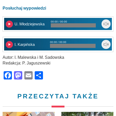
Posłuchaj wypowiedzi
00:00 / 00:00
U. Młodziejewska
00:00 / 00:00
I. Karpińska
Autor: I. Malewska i M. Sadowska
Redakcja: P. Jaguszewski
Facebook
Mastodon
Email
Share
PRZECZYTAJ TAKŻE