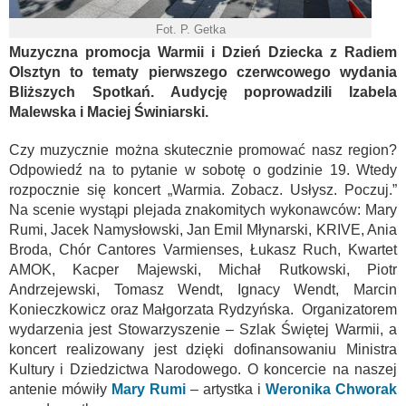
Fot. P. Getka
Muzyczna promocja Warmii i Dzień Dziecka z Radiem
Olsztyn to tematy pierwszego czerwcowego wydania
Bliższych Spotkań. Audycję poprowadzili Izabela
Malewska i Maciej Świniarski.
Czy muzycznie można skutecznie promować nasz region?
Odpowiedź na to pytanie w sobotę o godzinie 19. Wtedy
rozpocznie się koncert „Warmia. Zobacz. Usłysz. Poczuj.”
Na scenie wystąpi plejada znakomitych wykonawców: Mary
Rumi, Jacek Namysłowski, Jan Emil Młynarski, KRIVE, Ania
Broda, Chór Cantores Varmienses, Łukasz Ruch, Kwartet
AMOK, Kacper Majewski, Michał Rutkowski, Piotr
Andrzejewski, Tomasz Wendt, Ignacy Wendt, Marcin
Konieczkowicz oraz Małgorzata Rydzyńska. Organizatorem
wydarzenia jest Stowarzyszenie – Szlak Świętej Warmii, a
koncert realizowany jest dzięki dofinansowaniu Ministra
Kultury i Dziedzictwa Narodowego. O koncercie na naszej
antenie mówiły
Mary Rumi
– artystka i
Weronika Chworak