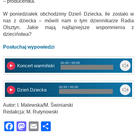
– producentka.
W poniedziałek obchodzimy Dzień Dziecka. Ile zostało w
nas z dziecka – mówili nam o tym dziennikarze Radia
Olsztyn. Jakie mają najfajniejsze wspomnienia z
dzieciństwa?
Posłuchaj wypowiedzi
00:00 / 00:00
Koncert warmiński
00:00 / 00:00
Dzień Dziecka
Autor: I. Malewska/M. Świniarski
Redakcja: M. Rutynowski
Facebook
Mastodon
Email
Share