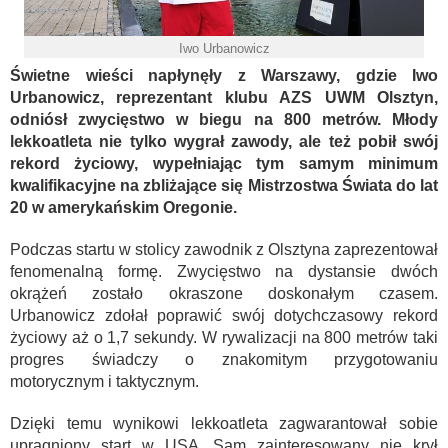
Iwo Urbanowicz
Świetne wieści napłynęły z Warszawy, gdzie Iwo
Urbanowicz, reprezentant klubu AZS UWM Olsztyn,
odniósł zwycięstwo w biegu na 800 metrów. Młody
lekkoatleta nie tylko wygrał zawody, ale też pobił swój
rekord życiowy, wypełniając tym samym minimum
kwalifikacyjne na zbliżające się Mistrzostwa Świata do lat
20 w amerykańskim Oregonie.
Podczas startu w stolicy zawodnik z Olsztyna zaprezentował
fenomenalną formę. Zwycięstwo na dystansie dwóch
okrążeń zostało okraszone doskonałym czasem.
Urbanowicz zdołał poprawić swój dotychczasowy rekord
życiowy aż o 1,7 sekundy. W rywalizacji na 800 metrów taki
progres świadczy o znakomitym przygotowaniu
motorycznym i taktycznym.
Dzięki temu wynikowi lekkoatleta zagwarantował sobie
upragniony start w USA. Sam zainteresowany nie krył