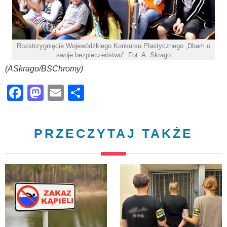
Rozstrzygnięcie Wojewódzkiego Konkursu Plastycznego „Dbam o
swoje bezpieczeństwo”. Fot. A. Skrago
(ASkrago/BSChromy)
Facebook
Mastodon
Email
Share
PRZECZYTAJ TAKŻE