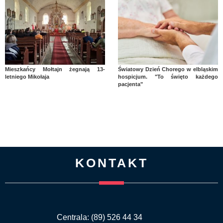
Mieszkańcy Mołtajn żegnają 13-
Światowy Dzień Chorego w elbląskim
letniego Mikołaja
hospicjum. "To święto każdego
pacjenta"
KONTAKT
Centrala: (89) 526 44 34