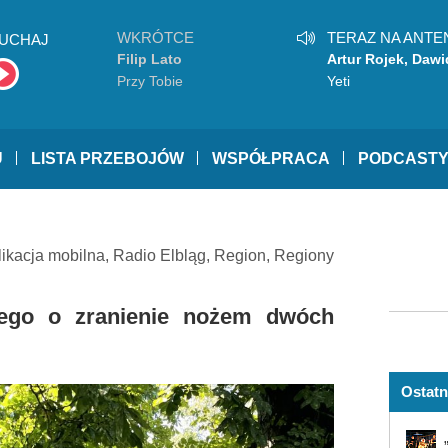
WKRÓTCE
TERAZ NA ANTE
UCHAJ
Filip Lato
Artur Rojek, Dawi
Podsiadło
Przy Tobie
Yeti
U
LISTA PRZEBOJÓW
WSPÓŁPRACA
PODCAST
likacja mobilna
,
Radio Elbląg
,
Region
,
Regiony
anego o zranienie nożem dwóch
Ostatn