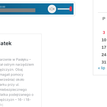
00:00
P
3
10
17
24
31
« lip