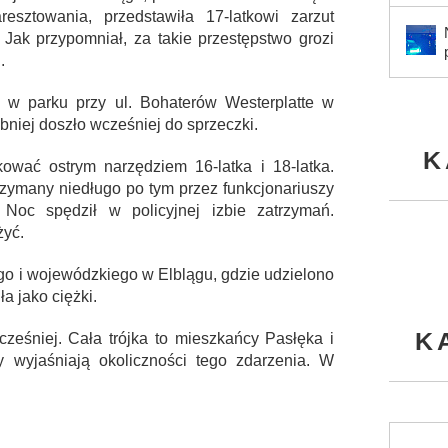
sztowania, przedstawiła 17-latkowi zarzut
Jak przypomniał, za takie przestępstwo grozi
.
 w parku przy ul. Bohaterów Westerplatte w
niej doszło wcześniej do sprzeczki.
K
akować ostrym narzędziem 16-latka i 18-latka.
trzymany niedługo po tym przez funkcjonariuszy
 Noc spędził w policyjnej izbie zatrzymań.
żyć.
kiego i wojewódzkiego w Elblągu, gdzie udzielono
a jako ciężki.
K
wcześniej. Cała trójka to mieszkańcy Pasłęka i
ry wyjaśniają okoliczności tego zdarzenia. W