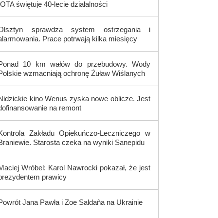
IOTA świętuje 40-lecie działalności
Olsztyn sprawdza system ostrzegania i
alarmowania. Prace potrwają kilka miesięcy
Ponad 10 km wałów do przebudowy. Wody
Polskie wzmacniają ochronę Żuław Wiślanych
Nidzickie kino Wenus zyska nowe oblicze. Jest
dofinansowanie na remont
Kontrola Zakładu Opiekuńczo-Leczniczego w
Braniewie. Starosta czeka na wyniki Sanepidu
Maciej Wróbel: Karol Nawrocki pokazał, że jest
prezydentem prawicy
Powrót Jana Pawła i Zoe Saldaña na Ukrainie