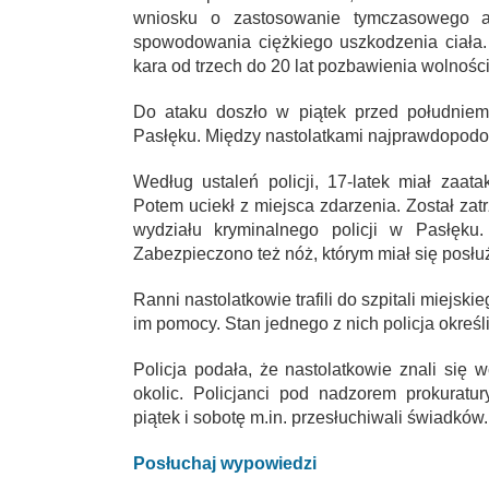
wniosku o zastosowanie tymczasowego are
spowodowania ciężkiego uszkodzenia ciała. 
kara od trzech do 20 lat pozbawienia wolności
Do ataku doszło w piątek przed południem
Pasłęku. Między nastolatkami najprawdopodob
Według ustaleń policji, 17-latek miał zaat
Potem uciekł z miejsca zdarzenia. Został za
wydziału kryminalnego policji w Pasłęku.
Zabezpieczono też nóż, którym miał się posłu
Ranni nastolatkowie trafili do szpitali miejs
im pomocy. Stan jednego z nich policja określił
Policja podała, że nastolatkowie znali się 
okolic. Policjanci pod nadzorem prokuratu
piątek i sobotę m.in. przesłuchiwali świadków.
Posłuchaj wypowiedzi