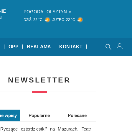
NIE
POGODA
OLSZTYN
d
DZIŚ:
22 °C
JUTRO:
22 °C
Y
OPP
REKLAMA
KONTAKT
NEWSLETTER
ie wpisy
Popularne
Polecane
„Ryczące czterdziestki” na Mazurach. Teatr