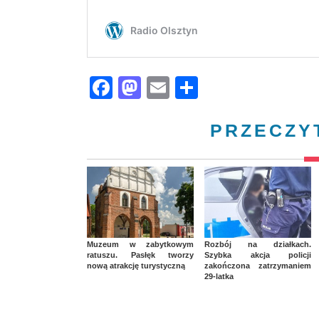
Facebook
Mastodon
Email
Share
PRZECZY
Muzeum w zabytkowym
Rozbój na działkach.
ratuszu. Pasłęk tworzy
Szybka akcja policji
nową atrakcję turystyczną
zakończona zatrzymaniem
29-latka