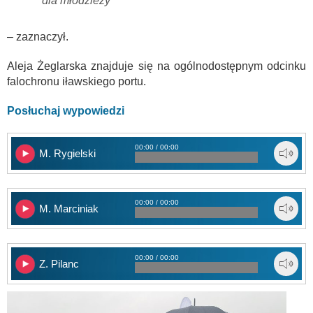
dla młodzieży
– zaznaczył.
Aleja Żeglarska znajduje się na ogólnodostępnym odcinku
falochronu iławskiego portu.
Posłuchaj wypowiedzi
00:00 / 00:00
M. Rygielski
00:00 / 00:00
M. Marciniak
00:00 / 00:00
Z. Pilanc