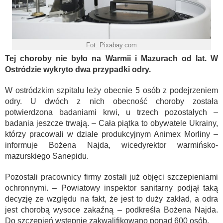
Fot. Pixabay.com
Tej choroby nie było na Warmii i Mazurach od lat. W
Ostródzie wykryto dwa przypadki odry.
W ostródzkim szpitalu leży obecnie 5 osób z podejrzeniem
odry. U dwóch z nich obecność choroby została
potwierdzona badaniami krwi, u trzech pozostałych –
badania jeszcze trwają. – Cała piątka to obywatele Ukrainy,
którzy pracowali w dziale produkcyjnym Animex Morliny –
informuje Bożena Najda, wicedyrektor warmińsko-
mazurskiego Sanepidu.
Pozostali pracownicy firmy zostali już objęci szczepieniami
ochronnymi. – Powiatowy inspektor sanitarny podjął taką
decyzję ze względu na fakt, że jest to duży zakład, a odra
jest chorobą wysoce zakaźną – podkreśla Bożena Najda.
Do szczepień wstępnie zakwalifikowano ponad 600 osób.