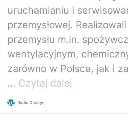
uruchamianiu i serwisowan
przemysłowej. Realizowali
przemysłu m.in. spożywc
wentylacyjnym, chemiczn
zarówno w Polsce, jak i za
Tomasz
…
Czytaj dalej
Prusinowski:
polscy
inżynierowie
Radio Olsztyn
bez
kompleksów
mogą
konkurować
z