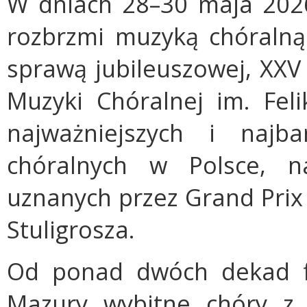
W dniach 28–30 maja 2026
rozbrzmi muzyką chóralną
sprawą jubileuszowej, XXV
Muzyki Chóralnej im. Fel
najważniejszych i najba
chóralnych w Polsce, n
uznanych przez Grand Prix 
Stuligrosza.
Od ponad dwóch dekad fe
Mazury wybitne chóry z k