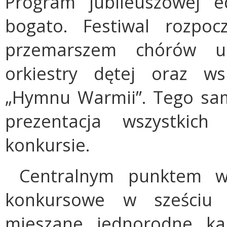
Program jubileuszowej e
bogato. Festiwal rozpo
przemarszem chórów u
orkiestry dętej oraz w
„Hymnu Warmii”. Tego sam
prezentacja wszystkich
konkursie.
Centralnym punktem wy
konkursowe w sześciu k
mieszane, jednorodne, ka