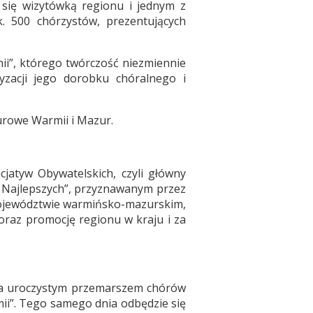
 się wizytówką regionu i jednym z
. 500 chórzystów, prezentujących
ii”, którego twórczość niezmiennie
ryzacji jego dorobku chóralnego i
urowe Warmii i Mazur.
cjatyw Obywatelskich, czyli główny
 Najlepszych”, przyznawanym przez
ojewództwie warmińsko-mazurskim,
oraz promocję regionu w kraju i za
maja uroczystym przemarszem chórów
ii”. Tego samego dnia odbędzie się