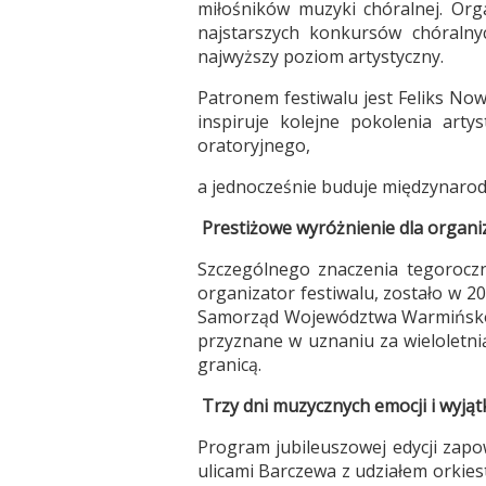
miłośników muzyki chóralnej. Org
najstarszych konkursów chóralny
najwyższy poziom artystyczny.
Patronem festiwalu jest Feliks No
inspiruje kolejne pokolenia arty
oratoryjnego,
a jednocześnie buduje międzynarod
Prestiżowe wyróżnienie dla organ
Szczególnego znaczenia tegoroczne
organizator festiwalu, zostało w
Samorząd Województwa Warmińsko-
przyznane w uznaniu za wieloletni
granicą.
Trzy dni muzycznych emocji i wyją
Program jubileuszowej edycji zapo
ulicami Barczewa z udziałem orkie