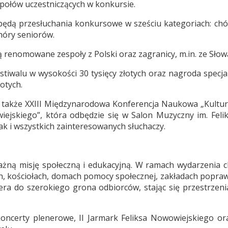
połów uczestniczących w konkursie.
dą przesłuchania konkursowe w sześciu kategoriach: chóry
hóry seniorów.
renomowane zespoły z Polski oraz zagranicy, m.in. ze Słowacj
stiwalu w wysokości 30 tysięcy złotych oraz nagroda specj
otych.
ie także XXIII Międzynarodowa Konferencja Naukowa „Kult
ejskiego”, która odbędzie się w Salon Muzyczny im. Feli
k i wszystkich zainteresowanych słuchaczy.
 ważną misję społeczną i edukacyjną. W ramach wydarzenia c
, kościołach, domach pomocy społecznej, zakładach poprawc
ra do szerokiego grona odbiorców, stając się przestrzenią
oncerty plenerowe, II Jarmark Feliksa Nowowiejskiego ora