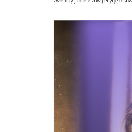
zwieńczy jubileuszową edycję festiw