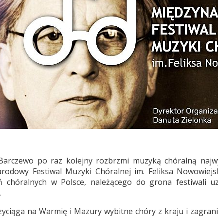
arczewo po raz kolejny rozbrzmi muzyką chóralną najw
arodowy Festiwal Muzyki Chóralnej im. Feliksa Nowowiejs
ń chóralnych w Polsce, należącego do grona festiwali u
.
yciąga na Warmię i Mazury wybitne chóry z kraju i zagra