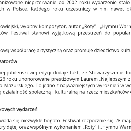
anizowane nieprzerwanie od 2002 roku wydarzenie stało
ch w Polsce. Każdego roku uczestniczy w nim nawet ok
wowiejski, wybitny kompozytor, autor „Roty” i „Hymnu Warm
stów. Festiwal stanowi wyjątkową przestrzeń do popula
ową współpracę artystyczną oraz promuje dziedzictwo kult
izatorów
j jubileuszowej edycji dodaje fakt, że Stowarzyszenie Ini
 2026 roku uhonorowane prestiżowym Laurem „Najlepszym z
Mazurskiego. To jedno z najważniejszych wyróżnień w w
ą działalność społeczną i kulturalną na rzecz mieszkańców 
tkowych wydarzeń
wiada się niezwykle bogato. Festiwal rozpocznie się 28 
stry dętej oraz wspólnym wykonaniem „Roty” i „Hymnu Warm