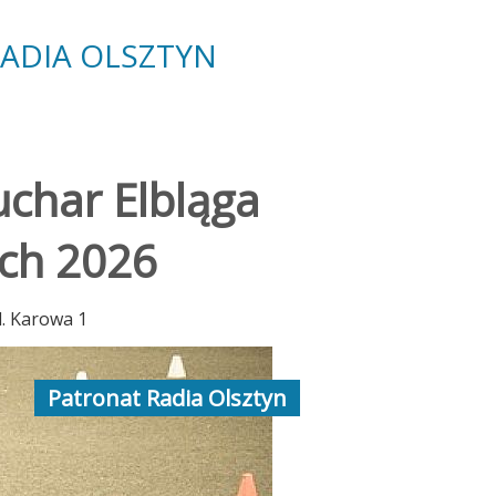
RADIA
OLSZTYN
uchar Elbląga
ach 2026
. Karowa 1
Patronat Radia Olsztyn