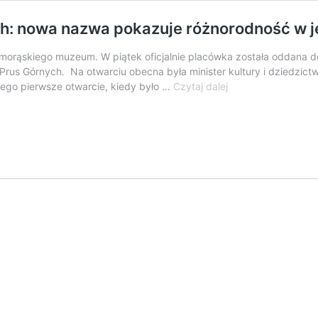
ch: nowa nazwa pokazuje różnorodność w j
 morąskiego muzeum. W piątek oficjalnie placówka została oddana 
Prus Górnych. Na otwarciu obecna była minister kultury i dziedz
Minister
jego pierwsze otwarcie, kiedy było …
Czytaj dalej
kultury
w
Muzeum
Prus
Górnych:
nowa
nazwa
pokazuje
różnorodność
w
jedności