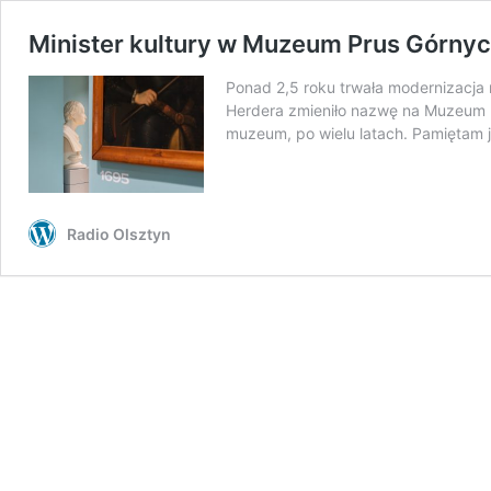
Minister kultury w Muzeum Prus Górny
Ponad 2,5 roku trwała modernizacja
Herdera zmieniło nazwę na Muzeum 
muzeum, po wielu latach. Pamiętam 
Radio Olsztyn