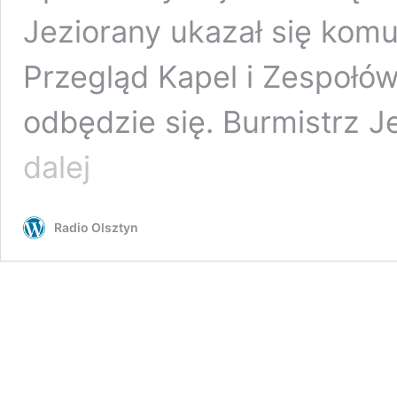
Jeziorany ukazał się komu
Przegląd Kapel i Zespołó
odbędzie się. Burmistrz 
Burmistrz
dalej
przejmuje
organizację
–
Radio Olsztyn
40.
Przegląd
Kapel
w
Jezioranach
jednak
się
odbędzie