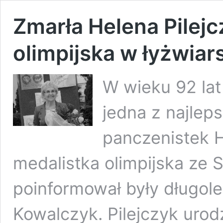
Zmarła Helena Pilejc
olimpijska w łyżwia
W wieku 92 lat
jedna z najleps
panczenistek H
medalistka olimpijska ze 
poinformował były długole
Kowalczyk. Pilejczyk urodz