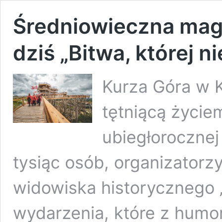
Średniowieczna magi
dziś „Bitwa, której n
Kurza Góra w K
tętniącą życie
ubiegłorocznej
tysiąc osób, organizatorz
widowiska historycznego „B
wydarzenia, które z hum