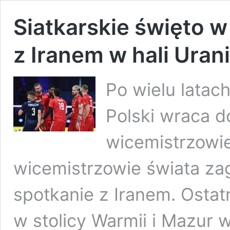
Siatkarskie święto w
z Iranem w hali Uran
Po wielu latac
Polski wraca d
wicemistrzowie
wicemistrzowie świata zag
spotkanie z Iranem. Ostatn
w stolicy Warmii i Mazur 