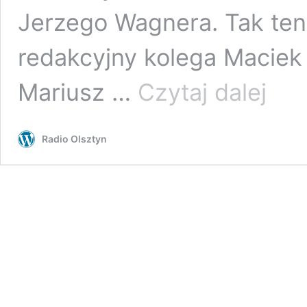
Jerzego Wagnera. Tak te
redakcyjny kolega Maciek 
Siatkarsk
Mariusz …
Czytaj dalej
święto
w
Olsztynie
Radio Olsztyn
Polska
zagra
z
Iranem
w
hali
Urania