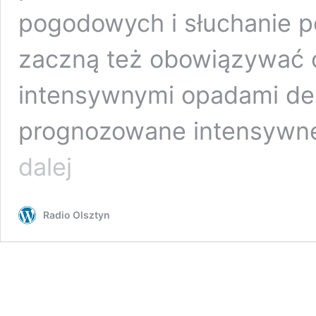
pogodowych i słuchanie p
zaczną też obowiązywać 
intensywnymi opadami de
prognozowane intensywn
RCB
dalej
ostrzega:
intensywne
opady
Radio Olsztyn
deszczu
w
regionie