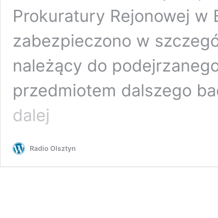
Prokuratury Rejonowej w 
zabezpieczono w szczegól
należący do podejrzanego 
przedmiotem dalszego ba
Pracownik
dalej
szpitala
z
zarzutami
Radio Olsztyn
posiadania
pornografii
dziecięcej