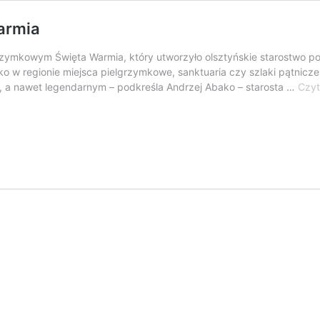
armia
grzymkowym Święta Warmia, który utworzyło olsztyńskie starostwo po
lko w regionie miejsca pielgrzymkowe, sanktuaria czy szlaki pątnicz
m, a nawet legendarnym – podkreśla Andrzej Abako – starosta …
Czyt