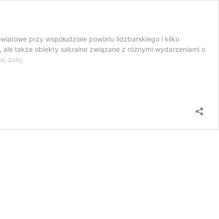
wiatowe przy współudziale powiatu lidzbarskiego i kilku
e, ale także obiekty sakralne związane z różnymi wydarzeniami o
Powstał
aj dalej
szlak
pielgrzymkowy
Święta
Warmia