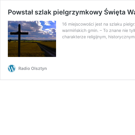
Powstał szlak pielgrzymkowy Święta W
16 miejscowości jest na szlaku piel
warmińskich gmin. – To znane nie ty
charakterze religijnym, historyczny
Radio Olsztyn